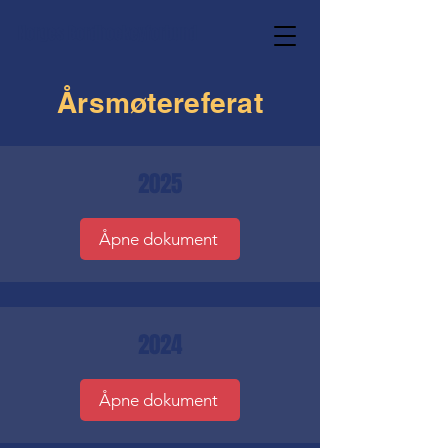
Norges Bordhockeyforbund
Årsmøtereferat
2025
Åpne dokument
2024
Åpne dokument