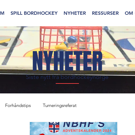
EM
SPILL BORDHOCKEY
NYHETER
RESSURSER
OM 
NYHETER
Siste nytt fra bordhockeynorge
Forhåndstips
Turneringsreferat