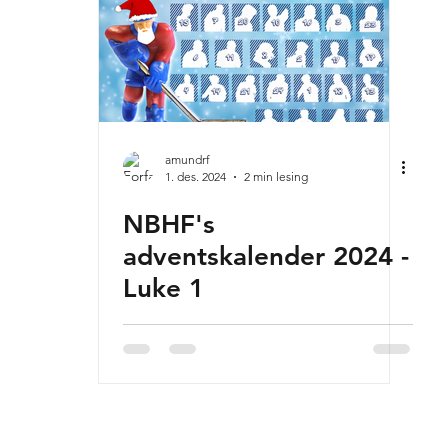
amundrf
1. des. 2024
2 min lesing
NBHF's
adventskalender 2024 -
Luke 1