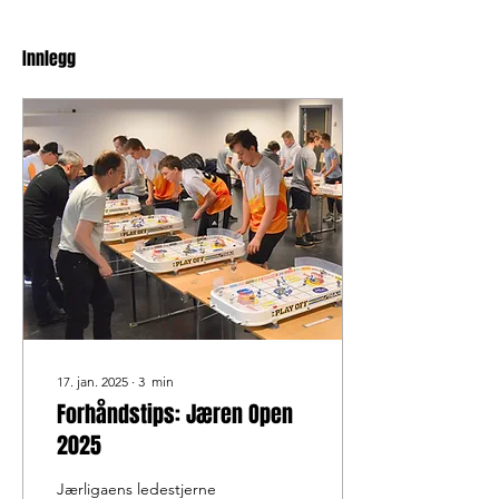
Innlegg
17. jan. 2025
∙
3
min
Forhåndstips: Jæren Open
2025
Jærligaens ledestjerne