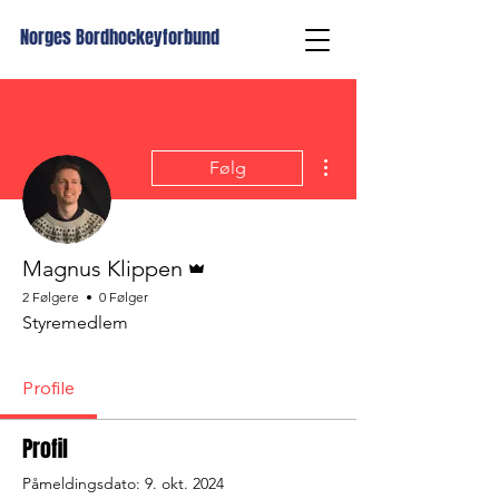
Norges Bordhockeyforbund
Flere handlinger
Følg
Admin
Magnus Klippen
2 Følgere
0 Følger
Styremedlem
Profile
Profil
Påmeldingsdato: 9. okt. 2024