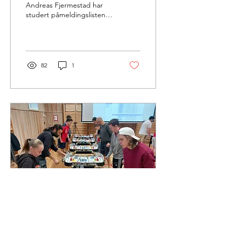
Andreas Fjermestad har
studert påmeldingslisten
og gjort seg opp en
mening om lørdagens
utfall.
82
1