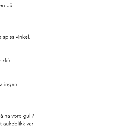
en på 
 spiss vinkel.
ida).
a ingen 
å ha vore gull? 
 aukeblikk var 