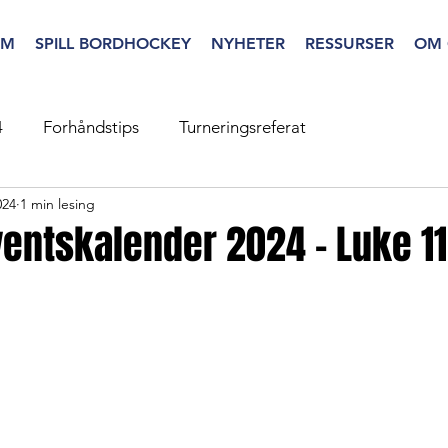
EM
SPILL BORDHOCKEY
NYHETER
RESSURSER
OM 
4
Forhåndstips
Turneringsreferat
024
1 min lesing
entskalender 2024 - Luke 11