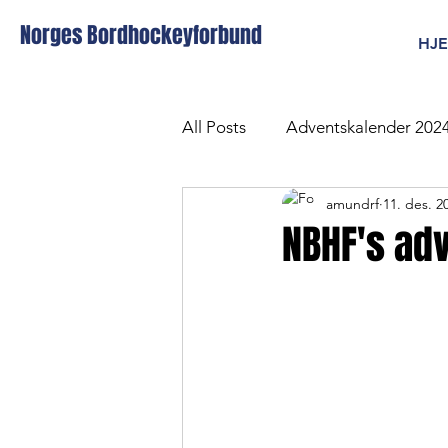
Norges Bordhockeyforbund
HJ
All Posts
Adventskalender 202
amundrf
11. des. 2
NBHF's adv