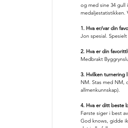
og med sine 34 gull 
medaljestatistikken. 
1. Hva er/var din favo
Jon spesial. Spesielt
2. Hva er din favorit
Medbrakt Byggrynslun
3. Hvilken turnering l
NM. Stas med NM, og
allmenkunnskap).
4. Hva er ditt beste
Første siger i best a
God knows, gidde ikk