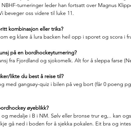
i NBHF-turneringer leder han fortsatt over Magnus Klipp
Vi beveger oss videre til luke 11.
ritt kombinasjon eller triks? 
 om eg klare å lura backen heil opp i sporet og scora i fra
tlunsj på en bordhockeyturnering? 
sj fra Fjordland og sjokomelk. Alt for å sleppa farse (Ne
iker/likte du best å reise til?
 med gangsøy-quiz i bilen på veg bort (får 0 poeng pg
 bordhockey øyeblikk? 
v og medalje i B i NM. Sølv eller bronse trur eg,.. kan ogs
je gå ned i boden for å sjekka pokalen. Eit bra og intest