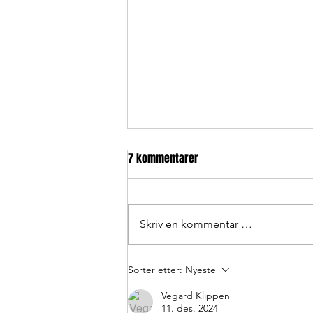
7 kommentarer
Skriv en kommentar …
NBHF's adventskalender 2024 -
Sorter etter:
Nyeste
Resultater
Vegard Klippen
11. des. 2024