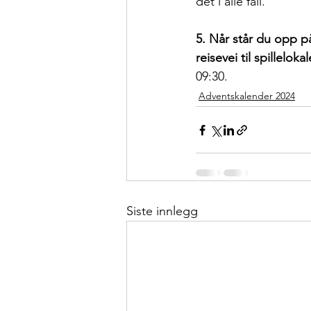
det i alle fall.
5. Når står du opp p
reisevei til spillelokal
09:30.
Adventskalender 2024
Siste innlegg